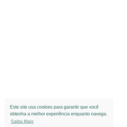
CONTATO
LOJA 01
Av. Weimar Gonçalves Torres, 1666
(67) 3423-4076
(67) 9 9628-3152
contato@farmaciaposanga.com.br
CNPJ 01.943.695/0001-08
Este site usa cookies para garantir que você
AE 1.34130-5 | AFE 0.02422.1 | Licença Sanitária 12
obtenha a melhor experiência enquanto navega.
Registro no MAPA MS 53396-3 | Cadastro no CR
Responsáveis técnicos:
Saiba Mais
Yara Martins Rigotti CRF 810