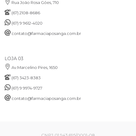
Rua João Rosa Góes, 710
(67) 2108-8686
(67) 9 9612-4020
contato@farmaciaposanga.com.br
LOJA 03
Av.Marcelino Pires, 1650
(67) 3423-8383
(67) 9 9974-9727
contato@farmaciaposanga.com.br
CNPJ 01.943.695/0001-08