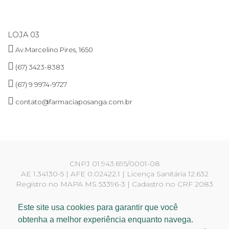
LOJA 03
Av.Marcelino Pires, 1650
(67) 3423-8383
(67) 9 9974-9727
contato@farmaciaposanga.com.br
CNPJ 01.943.695/0001-08
AE 1.34130-5 | AFE 0.02422.1 | Licença Sanitária 12.632
Registro no MAPA MS 53396-3 | Cadastro no CRF 2083
Responsáveis técnicos:
Yara Martins Rigotti CRF 810
Este site usa cookies para garantir que você
Francielly Ferraz Viana CRF 3634
obtenha a melhor experiência enquanto navega.