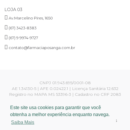
LOJA 03
Av.Marcelino Pires, 1650
(67) 3423-8383
(67) 9 9974-9727
contato@farmaciaposanga.com.br
CNPJ 01.943.695/0001-08
AE 1.34130-5 | AFE 0.02422.1 | Licença Sanitária 12.632
Registro no MAPA MS 53396-3 | Cadastro no CRF 2083
Responsáveis técnicos:
Yara Martins Rigotti CRF 810
Este site usa cookies para garantir que você
Francielly Ferraz Viana CRF 3634
obtenha a melhor experiência enquanto navega.
© 2018 - 2026 Farmácia Posanga. Todos os Direitos
Saiba Mais
Reservados.