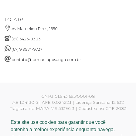
LOJA 03
Av.Marcelino Pires, 1650
(67) 3423-8383
(67) 9 9974-9727
contato@farmaciaposanga.com.br
CNPJ 01.943.695/0001-08
AE 1.34130-5 | AFE 0.02422.1 | Licença Sanitária 12.632
Registro no MAPA MS 53396-3 | Cadastro no CRF 2083
Responsáveis técnicos:
Yara Martins Rigotti CRF 810
Este site usa cookies para garantir que você
Francielly Ferraz Viana CRF 3634
obtenha a melhor experiência enquanto navega.
© 2018 - 2026 Farmácia Posanga. Todos os Direitos