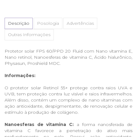
Descrição
Posologia
Advertências
Outras Informações
Protetor solar FPS 60/PPD 20 Fluid com Nano vitamina E,
Nano retinol, Nanoesferas de vitamina C, Ácido hialurônico,
Physasun, Proshield MDC.
Informações:
O protetor solar Retinol 55+ protege contra raios UVA e
UVB, tem proteção contra luz visível e raios infravermelhos.
Além disso, contém um complexo de nano vitaminas com
ação antioxidante, despigmentante, de renovação celular e
estímulo à produção de colágeno.
Nanoesferas de vitamina C:
a forma nanosferada de
vitamina C favorece a penetração do ativo mais
profundamente na pele. Possui ação antioxidante,