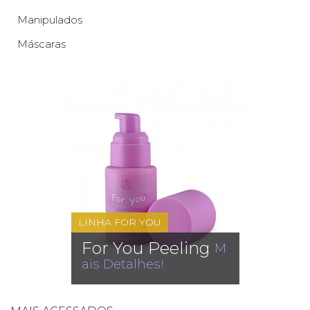
Manipulados
Máscaras
LINHA FOR YOU
For You Peeling
M
ais Detalhes!