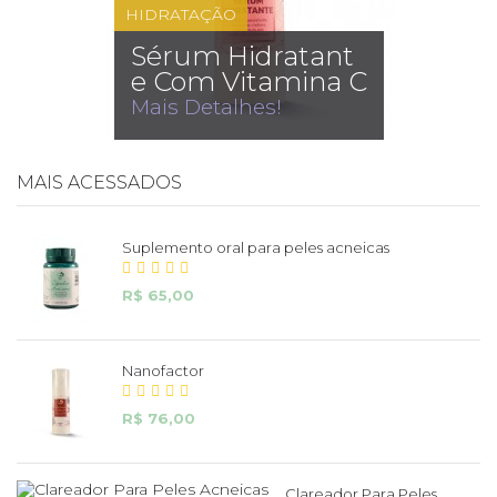
HIDRATAÇÃO
Sérum Hidratant
e Com Vitamina C
Mais Detalhes!
MAIS ACESSADOS
Suplemento oral para peles acneicas
R$ 65,00
Nanofactor
R$ 76,00
Clareador Para Peles