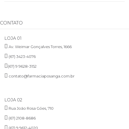
CONTATO
LOJA 01
Av. Weimar Gonçalves Torres, 1666
(67) 3423-4076
(67) 9 9628-3152
contato@farmaciaposanga.com.br
LOJA 02
Rua João Rosa Góes, 710
(67) 2108-8686
(67) 9 9612-4020