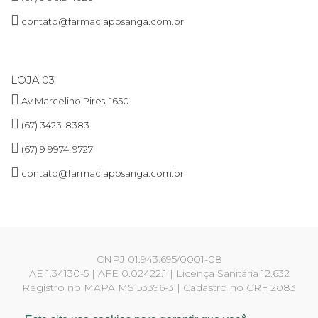
contato@farmaciaposanga.com.br
LOJA 03
Av.Marcelino Pires, 1650
(67) 3423-8383
(67) 9 9974-9727
contato@farmaciaposanga.com.br
CNPJ 01.943.695/0001-08
AE 1.34130-5 | AFE 0.02422.1 | Licença Sanitária 12.632
Registro no MAPA MS 53396-3 | Cadastro no CRF 2083
Responsáveis técnicos:
Yara Martins Rigotti CRF 810