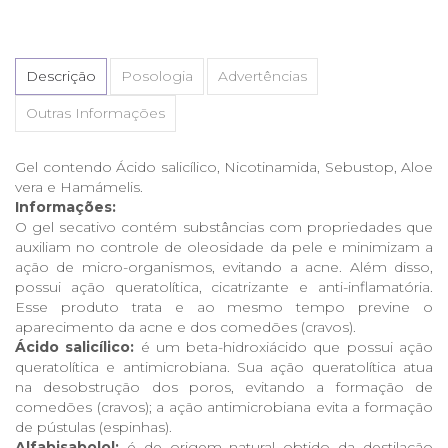
Descrição
Posologia
Advertências
Outras Informações
Gel contendo Ácido salicílico, Nicotinamida, Sebustop, Aloe
vera e Hamámelis.
Informações:
O gel secativo contém substâncias com propriedades que
auxiliam no controle de oleosidade da pele e minimizam a
ação de micro-organismos, evitando a acne. Além disso,
possui ação queratolítica, cicatrizante e anti-inflamatória.
Esse produto trata e ao mesmo tempo previne o
aparecimento da acne e dos comedões (cravos).
Ácido salicílico:
é um beta-hidroxiácido que possui ação
queratolítica e antimicrobiana. Sua ação queratolítica atua
na desobstrução dos poros, evitando a formação de
comedões (cravos); a ação antimicrobiana evita a formação
de pústulas (espinhas).
Alfabisabolol:
é de origem natural obtido da destilação