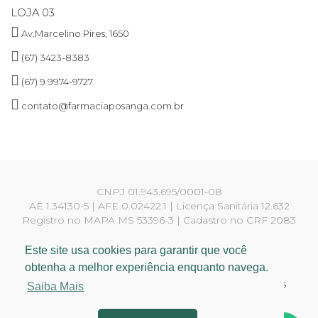
LOJA 03
Av.Marcelino Pires, 1650
(67) 3423-8383
(67) 9 9974-9727
contato@farmaciaposanga.com.br
CNPJ 01.943.695/0001-08
AE 1.34130-5 | AFE 0.02422.1 | Licença Sanitária 12.632
Registro no MAPA MS 53396-3 | Cadastro no CRF 2083
Responsáveis técnicos:
Yara Martins Rigotti CRF 810
Este site usa cookies para garantir que você
Francielly Ferraz Viana CRF 3634
obtenha a melhor experiência enquanto navega.
© 2018 - 2026 Farmácia Posanga. Todos os Direitos
Saiba Mais
Reservados.