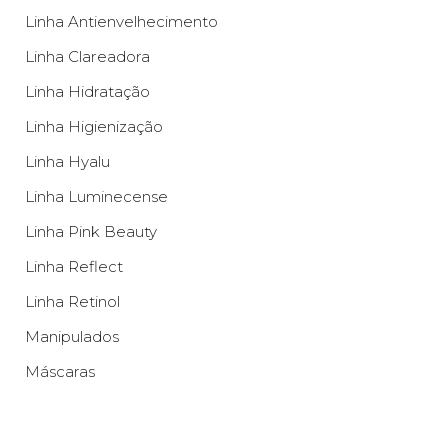
B
Linha Antienvelhecimento
e
Linha Clareadora
a
u
Linha Hidratação
t
Linha Higienização
y
M
Linha Hyalu
a
Linha Luminecense
i
s
Linha Pink Beauty
D
Linha Reflect
e
t
Linha Retinol
a
Manipulados
l
h
Máscaras
e
s!